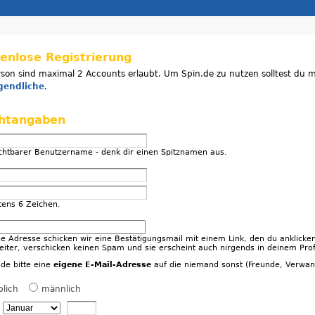
enlose Registrierung
rson sind maximal 2 Accounts erlaubt. Um Spin.de zu nutzen solltest du m
ugendliche
.
chtangaben
ichtbarer Benutzername - denk dir einen Spitznamen aus.
tens 6 Zeichen.
se Adresse schicken wir eine Bestätigungsmail mit einem Link, den du anklick
eiter, verschicken keinen Spam und sie erscheint auch nirgends in deinem Prof
de bitte eine
eigene E-Mail-Adresse
auf die niemand sonst (Freunde, Verwand
blich
männlich