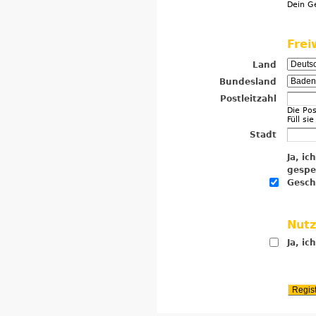
Dein Ge
Frei
Land
Bundesland
Postleitzahl
Die Pos
Füll si
Stadt
Ja, i
gespe
Gesch
Nut
Ja, ic
Regist