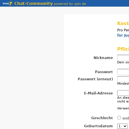
Chat-Community
powered by spin.de
Kost
Pro Pe
für J
Pfli
Nickname
Dein s
Passwort
Passwort (erneut)
Mindes
E-Mail-Adresse
An die
nicht w
Verwen
Geschlecht
wei
Geburtsdatum